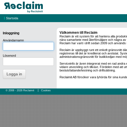
|
Startsida
Välkommen till Reclaim
Inloggning
Reclaim är ett system för att hantera alla produ
nära samarbete med återförsäljare och några av de
Användarnamn
Reclaim har varit i drift sedan 2009 och används
Reclaim är uppbyggt runt ett enkelt gränssnitt där a
registreras till det är krediterat och avslutat. Sys
Lösenord
administrationsgränssnitt för butikkedjan med möjlig
Serviceinfo är även integrerat med en rad andra e
vidare utveckling och tillväxt. Fördelen med att 
beslutsfattande/testning och driftsättning.
Logga in
Reclaimit AB försöker vara lyhörda för sina kunder
|
© 2008 - 2026
Reclaimit
Cookies