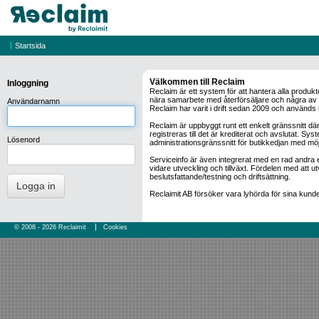
|
Startsida
Välkommen till Reclaim
Inloggning
Reclaim är ett system för att hantera alla produ
nära samarbete med återförsäljare och några av de
Användarnamn
Reclaim har varit i drift sedan 2009 och används
Reclaim är uppbyggt runt ett enkelt gränssnitt där a
registreras till det är krediterat och avslutat. Sys
Lösenord
administrationsgränssnitt för butikkedjan med möjlig
Serviceinfo är även integrerat med en rad andra e
vidare utveckling och tillväxt. Fördelen med att 
beslutsfattande/testning och driftsättning.
Logga in
Reclaimit AB försöker vara lyhörda för sina kunder
|
© 2008 - 2026
Reclaimit
Cookies